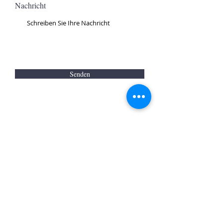
Nachricht
Senden
Sieboldstraße 7
RS-Hilfe
97688 Bad Kissingen
Kontakt
Telefon:
0971 12 18 406
Mobil:
0151 573 965 26